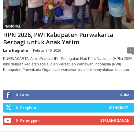
NASIONAL
HPN 2026, PWI Kabupaten Purwakarta
Berbagi untuk Anak Yatim‎
Lala Nugraha
-
Februari 15, 2026
8
PURWAKARTA, AlexaPodcast.ID - Peringatan Hari Pers Nasional (HPN) 2026
diisi dengan kegiatan sosial oleh Persatuan Wartawan Indonesia (PWI)
Kabupaten Purwakarta.‎Organisasi wartawan tersebut menyalurkan bantuan...
0
Fans
SUKA
0
Pengikut
MENGIKUTI
0
Pelanggan
BERLANGGANAN