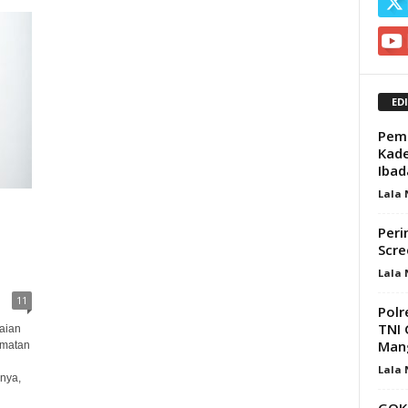
ED
Pemd
Kade
Ibad
Lala
Peri
Scre
Lala
11
Pol
TNI 
aian
Mang
amatan
Lala
lnya,
GOKA