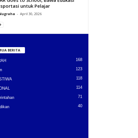
sportasi untuk Pelajar
 Nugraha
-
April 30, 2026
MUA BERITA
168
RAH
123
m
118
STIWA
114
ONAL
71
intahan
40
dikan