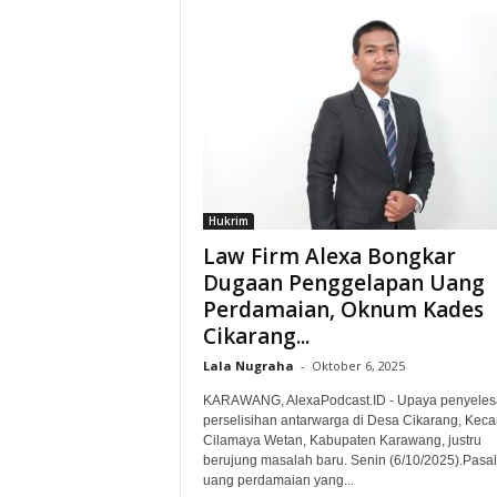
Hukrim
Law Firm Alexa Bongkar
Dugaan Penggelapan Uang
Perdamaian, Oknum Kades
Cikarang...
Lala Nugraha
-
Oktober 6, 2025
KARAWANG, AlexaPodcast.ID - Upaya penyeles
perselisihan antarwarga di Desa Cikarang, Kec
Cilamaya Wetan, Kabupaten Karawang, justru
berujung masalah baru. Senin (6/10/2025).‎‎Pasa
uang perdamaian yang...