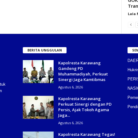
Tran
Lala
BERITA UNGGULAN
SE
DAE
Kapolresta Karawang
Gandeng PD
Hukri
Muhammadiyah, Perkuat
Sinergi Jaga Kamtibmas
PERI
tuk
Agustus 6, 2026
NASI
n
Pemer
Kapolresta Karawang
Perkuat Sinergi dengan PD
Pendi
Persis, Ajak Tokoh Agama
Jaga...
Agustus 6, 2026
Kapolresta Karawang Tegas!