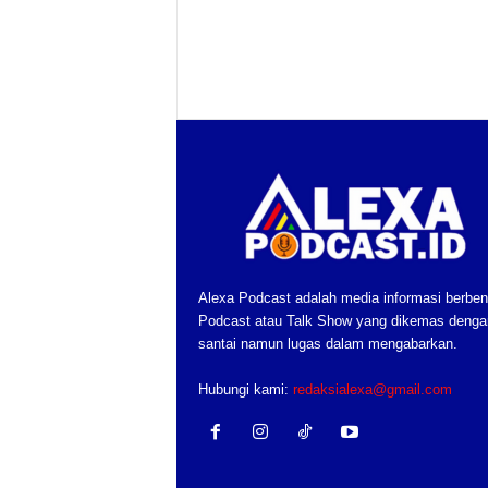
Alexa Podcast adalah media informasi berben
Podcast atau Talk Show yang dikemas denga
santai namun lugas dalam mengabarkan.
Hubungi kami:
redaksialexa@gmail.com