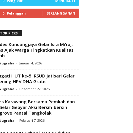
0
Pengikut
MENGIKUTI
0
Pelanggan
BERLANGGANAN
ITOR PICKS
es Kondangjaya Gelar Isra Mi’raj,
s Ajak Warga Tingkatkan Kualitas
ah
 Nugraha
-
Januari 4, 2026
ngati HUT ke-5, RSUD Jatisari Gelar
ening HPV DNA Gratis
 Nugraha
-
Desember 22, 2025
res Karawang Bersama Pemkab dan
Gelar Gebyar Aksi Bersih-bersih
rove Pantai Tangkolak
 Nugraha
-
Februari 7, 2026
R Goes to School, Bawa Edukasi