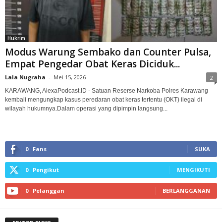
Hukrim
Modus Warung Sembako dan Counter Pulsa,
Empat Pengedar Obat Keras Diciduk...
Lala Nugraha
-
Mei 15, 2026
2
KARAWANG, AlexaPodcast.ID - Satuan Reserse Narkoba Polres Karawang
kembali mengungkap kasus peredaran obat keras tertentu (OKT) ilegal di
wilayah hukumnya.‎‎Dalam operasi yang dipimpin langsung...
0
Fans
SUKA
0
Pengikut
MENGIKUTI
0
Pelanggan
BERLANGGANAN