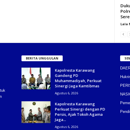
Duku
Polr
Sere
Lala
BERITA UNGGULAN
SE
DAE
Kapolresta Karawang
Gandeng PD
Hukri
Muhammadiyah, Perkuat
Sinergi Jaga Kamtibmas
PERI
tuk
Agustus 6, 2026
NASI
n
Pemer
Kapolresta Karawang
Perkuat Sinergi dengan PD
Pendi
Persis, Ajak Tokoh Agama
Jaga...
Agustus 6, 2026