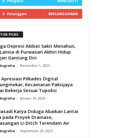
0
Pengikut
MENGIKUTI
0
Pelanggan
BERLANGGANAN
ITOR PICKS
ga Depresi Akibat Sakit Menahun,
 Lansia di Purwasari Akhiri Hidup
an Gantung Diri‎
 Nugraha
-
November 1, 2025
Apresiasi Pilkades Digital
ungmekar, Kecamatan Pakisjaya
lai Bekerja Sesuai Tupoksi
 Nugraha
-
Januari 10, 2026
asadi Karya Diduga Abaikan Lantai
a pada Proyek Drainase,
sangan U-Ditch Terendam Air
 Nugraha
-
September 29, 2025