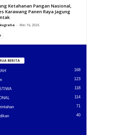
ng Ketahanan Pangan Nasional,
es Karawang Panen Raya Jagung
ntak
 Nugraha
-
Mei 16, 2026
MUA BERITA
168
RAH
123
m
118
STIWA
114
ONAL
71
intahan
40
dikan