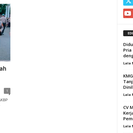
ED
Didu
Pria
deng
Lala
ah
KMG 
Tanj
Dini
1
Lala
 AKBP
p
CV M
Kerj
Pema
Lala