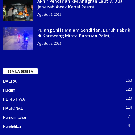
Akhir Pencarian KM Anugrah Laut 3, Dua
Jenazah Awak Kapal Resmi...
Agustus 8, 2026
Pulang Shift Malam Sendirian, Buruh Pabrik
di Karawang Minta Bantuan Polisi,...
Agustus 8, 2026
SEMUA BERITA
168
DAERAH
123
Hukrim
120
PERISTIWA
114
NASIONAL
71
Pemerintahan
41
Pendidikan