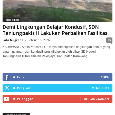
Pendidikan
Demi Lingkungan Belajar Kondusif, SDN
Tanjungpakis II Lakukan Perbaikan Fasilitas
Lala Nugraha
-
Februari 5, 2026
29
KARAWANG, AlexaPodcast.ID - Upaya menciptakan lingkungan belajar yang
aman, nyaman, dan kondusif terus dilakukan oleh pihak SD Negeri
Tanjungpakis II, Kecamatan Pakisjaya, Kabupaten Karawang....
0
Fans
SUKA
0
Pengikut
MENGIKUTI
0
Pelanggan
BERLANGGANAN