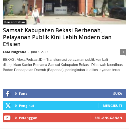
Pemerintahan
Samsat Kabupaten Bekasi Berbenah,
Pelayanan Publik Kini Lebih Modern dan
Efisien
Lala Nugraha
-
Juni 3, 2026
3
BEKASI, AlexaPodcast.ID – Transformasi pelayanan publik kembali
ditunjukkan Kantor Bersama Samsat Kabupaten Bekasi. Di bawah koordinasi
Badan Pendapatan Daerah (Bapenda), peningkatan kualitas layanan terus...
0
Fans
SUKA
0
Pengikut
MENGIKUTI
0
Pelanggan
BERLANGGANAN