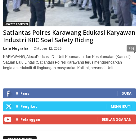
Uncategorized
Satlantas Polres Karawang Edukasi Karyawan
Industri KIIC Soal Safety Riding
Lala Nugraha
-
Oktober 12, 2025
644
KARAWANG, AlexaPodcast.ID - Unit Keamanan dan Keselamatan (Kamsel)
Satuan Lalu Lintas (Satlantas) Polres Karawang terus menggencarkan
kegiatan edukatif di lingkungan masyarakat.‎‎Kali ini, personel Unit...
0
Fans
SUKA
0
Pengikut
MENGIKUTI
0
Pelanggan
BERLANGGANAN