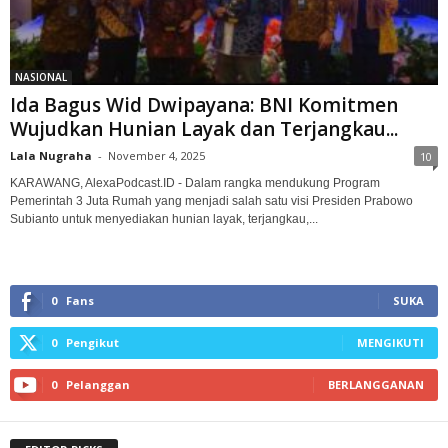
NASIONAL
‎Ida Bagus Wid Dwipayana: BNI Komitmen
Wujudkan Hunian Layak dan Terjangkau...
Lala Nugraha
-
November 4, 2025
10
KARAWANG, AlexaPodcast.ID - Dalam rangka mendukung Program
Pemerintah 3 Juta Rumah yang menjadi salah satu visi Presiden Prabowo
Subianto untuk menyediakan hunian layak, terjangkau,...
0
Fans
SUKA
0
Pengikut
MENGIKUTI
0
Pelanggan
BERLANGGANAN