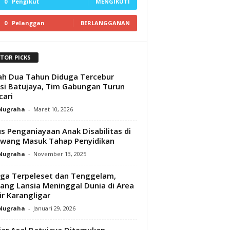
0
Pengikut
MENGIKUTI
0
Pelanggan
BERLANGGANAN
ITOR PICKS
h Dua Tahun Diduga Tercebur
asi Batujaya, Tim Gabungan Turun
ari
 Nugraha
-
Maret 10, 2026
s Penganiayaan Anak Disabilitas di
wang Masuk Tahap Penyidikan
 Nugraha
-
November 13, 2025
ga Terpeleset dan Tenggelam,
ang Lansia Meninggal Dunia di Area
ir Karangligar
 Nugraha
-
Januari 29, 2026
jar Asal Batujaya Ditemukan