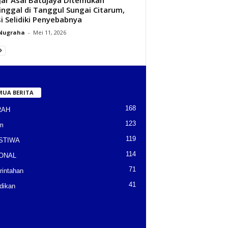
nggal di Tanggul Sungai Citarum,
si Selidiki Penyebabnya‎
 Nugraha
-
Mei 11, 2026
MUA BERITA
168
RAH
123
m
119
STIWA
114
ONAL
71
intahan
41
dikan