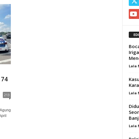
ED
Boca
Irig
Menc
Lala
174
Kasu
Kara
Lala
213
Didu
 Agung
Seor
pril
Banj
Lala
Pela