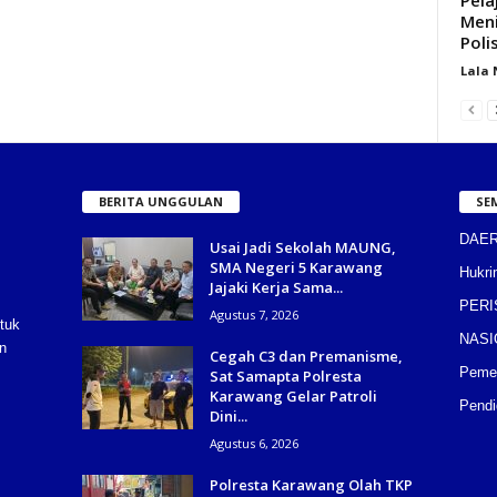
Meni
Poli
Lala
BERITA UNGGULAN
SE
DAE
Usai Jadi Sekolah MAUNG,
SMA Negeri 5 Karawang
Hukri
Jajaki Kerja Sama...
PERI
Agustus 7, 2026
tuk
NASI
n
Cegah C3 dan Premanisme,
Pemer
Sat Samapta Polresta
Karawang Gelar Patroli
Pendi
Dini...
Agustus 6, 2026
Polresta Karawang Olah TKP