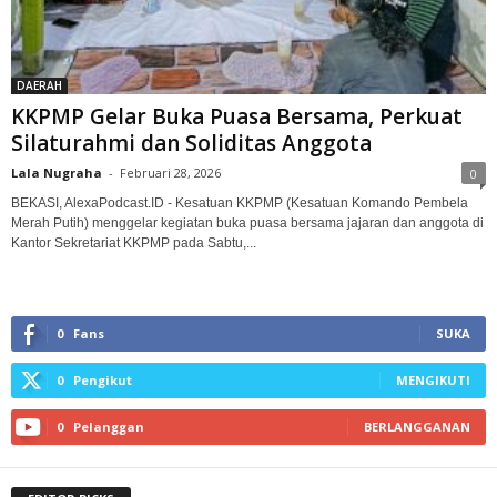
DAERAH
KKPMP Gelar Buka Puasa Bersama, Perkuat
Silaturahmi dan Soliditas Anggota
Lala Nugraha
-
Februari 28, 2026
0
BEKASI, AlexaPodcast.ID - Kesatuan KKPMP (Kesatuan Komando Pembela
Merah Putih) menggelar kegiatan buka puasa bersama jajaran dan anggota di
Kantor Sekretariat KKPMP pada Sabtu,...
0
Fans
SUKA
0
Pengikut
MENGIKUTI
0
Pelanggan
BERLANGGANAN