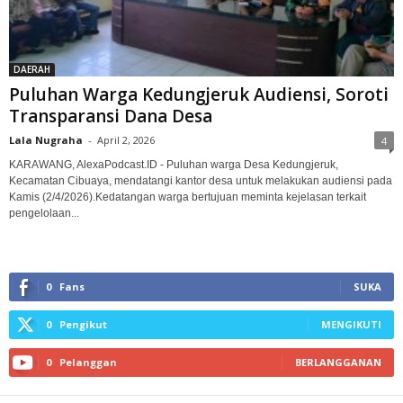
DAERAH
Puluhan Warga Kedungjeruk Audiensi, Soroti
Transparansi Dana Desa‎
Lala Nugraha
-
April 2, 2026
4
KARAWANG, AlexaPodcast.ID - Puluhan warga Desa Kedungjeruk,
Kecamatan Cibuaya, mendatangi kantor desa untuk melakukan audiensi pada
Kamis (2/4/2026).‎‎Kedatangan warga bertujuan meminta kejelasan terkait
pengelolaan...
0
Fans
SUKA
0
Pengikut
MENGIKUTI
0
Pelanggan
BERLANGGANAN