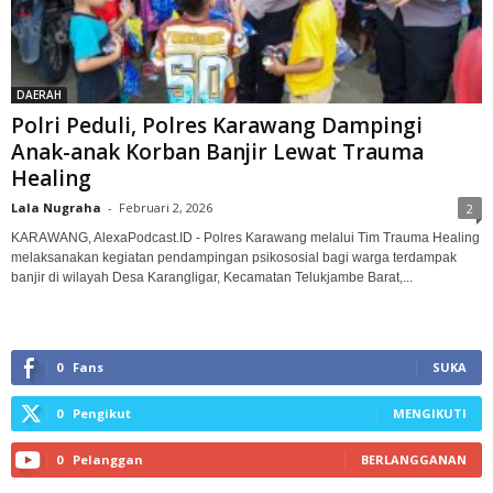
DAERAH
Polri Peduli, Polres Karawang Dampingi
Anak-anak Korban Banjir Lewat Trauma
Healing
Lala Nugraha
-
Februari 2, 2026
2
KARAWANG, AlexaPodcast.ID - Polres Karawang melalui Tim Trauma Healing
melaksanakan kegiatan pendampingan psikososial bagi warga terdampak
banjir di wilayah Desa Karangligar, Kecamatan Telukjambe Barat,...
0
Fans
SUKA
0
Pengikut
MENGIKUTI
0
Pelanggan
BERLANGGANAN