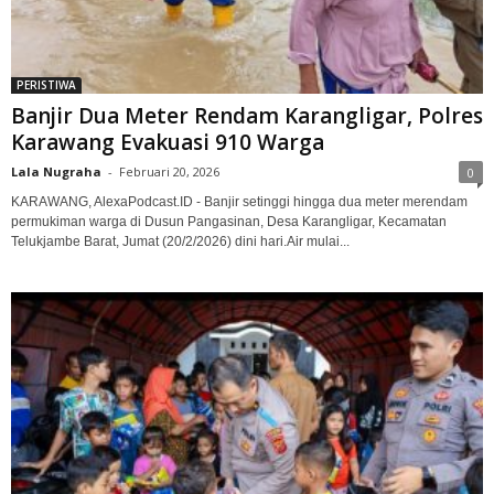
PERISTIWA
Banjir Dua Meter Rendam Karangligar, Polres
Karawang Evakuasi 910 Warga‎
Lala Nugraha
-
Februari 20, 2026
0
KARAWANG, AlexaPodcast.ID - Banjir setinggi hingga dua meter merendam
permukiman warga di Dusun Pangasinan, Desa Karangligar, Kecamatan
Telukjambe Barat, Jumat (20/2/2026) dini hari.‎‎Air mulai...